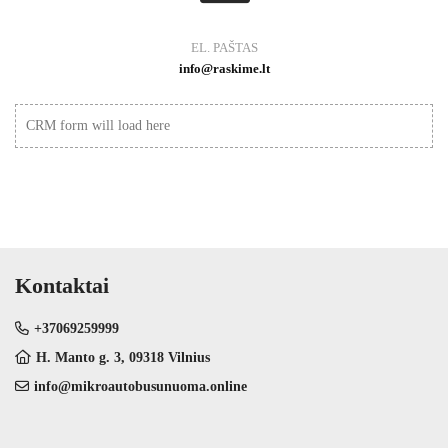
EL. PAŠTAS
info@raskime.lt
CRM form will load here
Kontaktai
+37069259999
H. Manto g. 3, 09318 Vilnius
info@mikroautobusunuoma.online